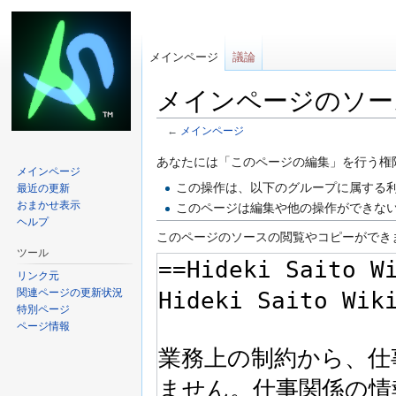
メインページ
議論
メインページのソー
←
メインページ
移動先:
案内
、
検索
あなたには「このページの編集」を行う権
メインページ
この操作は、以下のグループに属する利
最近の更新
おまかせ表示
このページは編集や他の操作ができな
ヘルプ
このページのソースの閲覧やコピーができ
ツール
リンク元
関連ページの更新状況
特別ページ
ページ情報