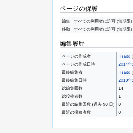
ページの保護
編集
すべての利用者に許可 (無期限)
移動
すべての利用者に許可 (無期限)
編集履歴
ページの作成者
Hsaito
(
ページの作成日時
2014年
最終編集者
Hsaito
(
最終編集日時
2018年
総編集回数
14
総投稿者数
1
最近の編集回数 (過去 90 日)
0
最近の投稿者数
0