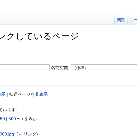
閲覧
ソ
ンクしているページ
名前空間:
表示
| 転送ページを
非表示
ています:
50
|
500
件) を表示
09.jpg
‎
(
← リンク
)