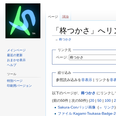
ページ
議論
「柊つかさ」へリ
←
柊つかさ
移動先:
案内
、
検索
リンク元
メインページ
最近の更新
ページ:
おまかせ表示
ヘルプ
絞り込み
ツール
参照読み込みを
非表示
| リンクを
非
特別ページ
印刷用バージョン
以下のページが、
柊つかさ
にリンクし
(前の50件 | 次の50件) (
20
|
50
|
100
|
2
Sakura-Conバッジ画像
‎
(
← リンク
)
ファイル:Kagami-Tsukasa-Badge-20